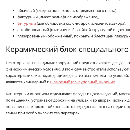
обычный (гладкая поверхность определенного цвета);
фактурный (имеет рельефное изображение);
фигурный
(для облицовки колонн, арок, элементов декора);
ангобированный (отличается 2-слойной структурой и цветно
глазурованный (обожженный, покрытый блестящей глазурью 
Керамический блок специального
Некоторые из возводимых сооружений предназначаются для дальн
физико-химических условиях. В этом случае строители использую
характеристиками, подходящими для этих экстремальных условий
являются клинкерный и
шамотный (огнеупорный) кирпичи
.
Клинкерным кирпичом отделывают фасады и цоколи зданий, мостя
помещениях, устраивают дорожки на улицах и во дворах частных д
повышенная морозостойкость этого вида достигается на стадии п
глины при особо высоких температурах.