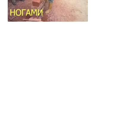
Изготовление кирпича кустарным
способом. Кирпич своими руками