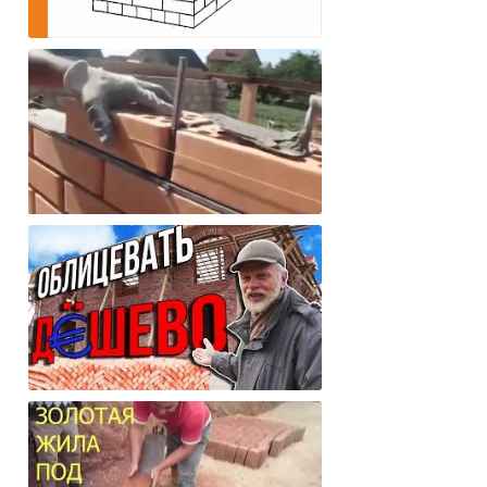
Стена в один кирпич для
одноэтажного дома, плюсы и минусы?
Как правильно класть кирпич. Как
сделать идеальные швы!
Как можно дешево и на века
облицевать свой дом?