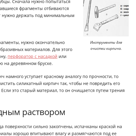
убцы. Сначала нужно попытаться
тавшиеся фрагменты отбиваются
т нужно держать под минимальным
фрагменты, нужно окончательно
Инструменты для
очистки кирпича.
бразивных материалов. Для этого
ину,
перфоратор с насадкой
или
ю на деревянном бруске.
ч намного уступает красному аналогу по прочности, то
чистить силикатный кирпич так, чтобы не повредить его
 Если это старый материал, то он очищается путем трения
дным раствором
гда поверхности сильно закопчены, испачканы краской на
риалы хорошо впитывают влагу и размягчаются под ее