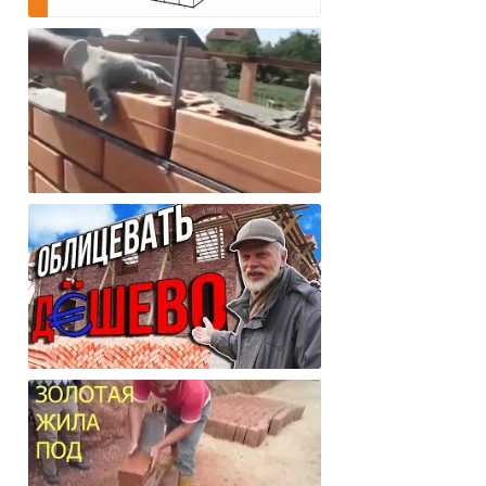
Стена в один кирпич для
одноэтажного дома, плюсы и минусы?
Как правильно класть кирпич. Как
сделать идеальные швы!
Как можно дешево и на века
облицевать свой дом?