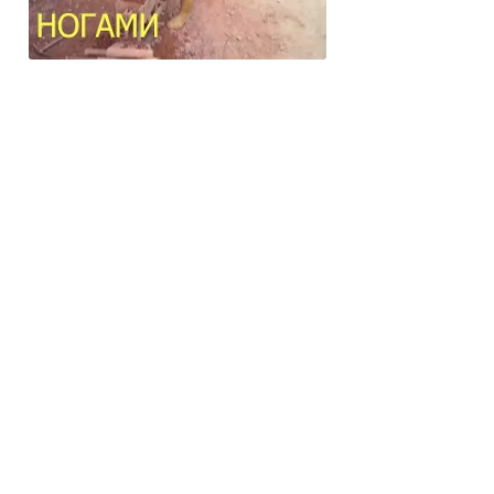
Изготовление кирпича кустарным
способом. Кирпич своими руками