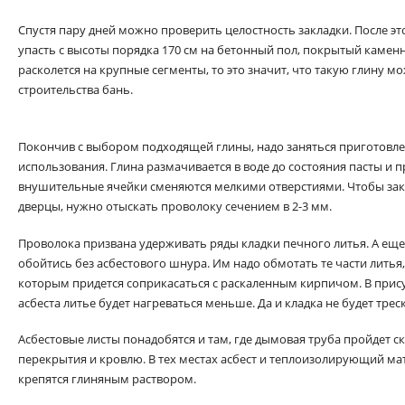
Спустя пару дней можно проверить целостность закладки. После э
упасть с высоты порядка 170 см на бетонный пол, покрытый каменн
расколется на крупные сегменты, то это значит, что такую глину м
строительства бань.
Покончив с выбором подходящей глины, надо заняться приготовл
использования. Глина размачивается в воде до состояния пасты и п
внушительные ячейки сменяются мелкими отверстиями. Чтобы за
дверцы, нужно отыскать проволоку сечением в 2-3 мм.
Проволока призвана удерживать ряды кладки печного литья. А еще
обойтись без асбестового шнура. Им надо обмотать те части литья,
которым придется соприкасаться с раскаленным кирпичом. В прис
асбеста литье будет нагреваться меньше. Да и кладка не будет трес
Асбестовые листы понадобятся и там, где дымовая труба пройдет с
перекрытия и кровлю. В тех местах асбест и теплоизолирующий ма
крепятся глиняным раствором.