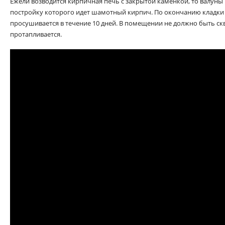
Ежели возводится кирпичная печь с закрытой каменкой, то валуны 
постройку которого идет шамотный кирпич. По окончанию кладки
просушивается в течение 10 дней. В помещении не должно быть ск
протапливается.