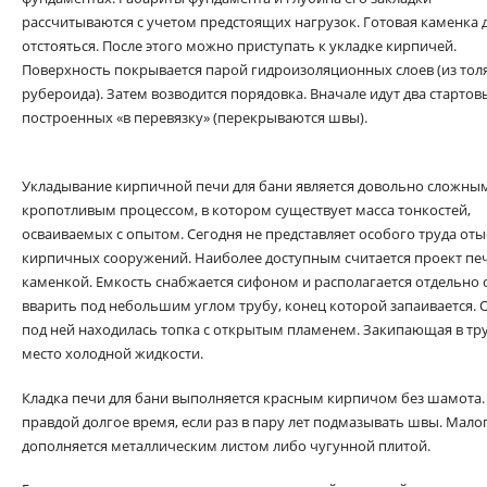
рассчитываются с учетом предстоящих нагрузок. Готовая каменка
отстояться. После этого можно приступать к укладке кирпичей.
Поверхность покрывается парой гидроизоляционных слоев (из тол
рубероида). Затем возводится порядовка. Вначале идут два стартов
построенных «в перевязку» (перекрываются швы).
Укладывание кирпичной печи для бани является довольно сложны
кропотливым процессом, в котором существует масса тонкостей,
осваиваемых с опытом. Сегодня не представляет особого труда о
кирпичных сооружений. Наиболее доступным считается проект печ
каменкой. Емкость снабжается сифоном и располагается отдельно о
вварить под небольшим углом трубу, конец которой запаивается. О
под ней находилась топка с открытым пламенем. Закипающая в труб
место холодной жидкости.
Кладка печи для бани выполняется красным кирпичом без шамота.
правдой долгое время, если раз в пару лет подмазывать швы. Мал
дополняется металлическим листом либо чугунной плитой.