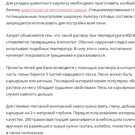
Для укладки шамотного кирпича необходимо приготовить особый 
белому
шамотному огнеупорному сырью
. Специализированные с
потенциальным покупателям широкую палитру готовых составов.
запрещается использовать для постройки всей печи.
Запрет объясняется тем, что такой раствор при температуре в 600-
сплавляется, превращаясь в монолит. Обычно наружная кладка ник
испытывает подобных температур. В силу этого смесь постепенно
начинает покрываться трещинами и раскалываться.
Проекты печей для бани возводятся с помощью раствора, в которо
часть глины берется 5 частей кварцевого песка. Песок может быть
карьерным или речным. Последний материал менее популярен, иб
раствор из него обладает худшими свойствами. Печь на карьерном
служит намного дольше.
Для глиняно-песчаной монтажной смеси нужно взять глину, добыв
карьерах на 2-х метровой глубине. Перед использованием материа
качество. 200-граммовая порция замачивается в небольшом количес
вручную из размякшего сырья нужно скатать колобок, поместить е
в таком положении.