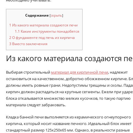
Содержание
[
скрыть
]
1
Из какого материала создаются печи
1.1
Какие инструменты понадобятся
2
О фундаменте под печь из кирпича
3
Вместо заключения
Из какого материала создаются п
Выбирая строительный
материал для кирпичной печи
, надлежит
остановиться на качественном, добротно обожженном кирпиче. Б
должны иметь ровные грани. Недопустимы трещины и сколы. Падая
кирпич должен распадаться на крупные сегменты. Ежели при ударе
блока откалывается множество мелких кусочков, то такую партию
материала следует забраковать.
Кладка банной печи выполняется из керамического огнеупорного
кирпича, который носит название печного. Идеальный блок имеет
стандартный размер 125х250х65 мм. Однако, в реальности разные