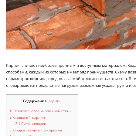
Кирпич считают наиболее прочным и доступным материалом. Клад
способами, каждый из которых имеет ряд преимуществ. Схему возв
параметров кирпича, предполагаемой толщины и высоты стен. В те
оговариваются предельные нагрузки, возможная усадка грунта и с
Содержание
[
скрыть
]
1
Строительство кирпичной стены
2
Кладка в 1 кирпич
2.1
Схемы кладки
3
Кладка стены в 1,5 кирпича