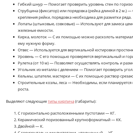
Гибкий шнур — Помогает проверить уровень стен по горизо
Струбцина (фиксатор) или порядовка (рейка длиной в 2 м.) 
крепления рейки, порядовка необходима для разметки ряда.
Лопаты (штыковые, совковые) — Используют для замеса цем
железные емкости.
Кирка, молоток — С их помощью можно расколоть материал
ему нужную форму.
Отвес — Используется для вертикальной юстировки простенко
Уровень — С его помощью проверяется вертикальный и гор
Рулетка (от 10 м) — Позволяет осуществлять контроль и разм
Угольник из металла с делением — Помогает проверить угол
Кельмы, шпатели, мастерки — С их помощью раствор срезаю
Строительные козлы, леса — Необходимы, если планируется
роста.
Выделяют следующие
типы кирпича
(габариты):
С горизонтально расположенными пустотами — КГ.
Керамический поризованный крупноформатный — КК.
Двойной — К.
С горизонтальными пустотами, утолщенный — УГ.