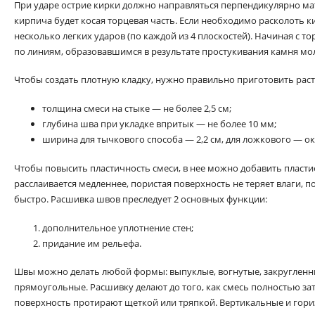
При ударе острие кирки должно направляться перпендикулярно мат
кирпича будет косая торцевая часть. Если необходимо расколоть к
несколько легких ударов (по каждой из 4 плоскостей). Начиная с т
по линиям, образовавшимся в результате простукивания камня мо
Чтобы создать плотную кладку, нужно правильно приготовить рас
толщина смеси на стыке — не более 2,5 см;
глубина шва при укладке впритык — не более 10 мм;
ширина для тычкового способа — 2,2 см, для ложкового — ок
Чтобы повысить пластичность смеси, в нее можно добавить пласти
расслаивается медленнее, пористая поверхность не теряет влаги, п
быстро. Расшивка швов преследует 2 основных функции:
дополнительное уплотнение стен;
придание им рельефа.
Швы можно делать любой формы: выпуклые, вогнутые, закругленн
прямоугольные. Расшивку делают до того, как смесь полностью з
поверхность протирают щеткой или тряпкой. Вертикальные и гор