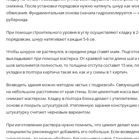
снижена. После установки порядовки нужно натянуть шнур как мож
обвисания. Фундаментальная основа сначала гидроизолируется — 
рубероида.
При помощи строительного уровня в углу осуществляют кладку в 2-
порядовкам, шнур натягивают каждые 5-6 см.
Чтобы шнурок не растянулся, в середине ряда ставят маяк. Подгот
выкладывают при помощи мастерка. От краевой части длина шага 
шов заполняется полностью, то толщина отступа составит 15 мм, пл
укладки в полтора кирпича такая же, как и у схемы в 1 кирпич.
Возводить здания можно методом «встык с подрезкой». Связующий 
на небольшом расстоянии от края стены. Если цементная масса выс
снимают мастерком. Кладку в полтора блока делают с утеплителем
основе и покрыть штукатуркой. Утепленную заранее конструкцию
штукатурку считают черновым вариантом.
При изготовлении раствора нужно помнить, что цемент делает мас
специалисты рекомендуют добавлять его побольше. Если возведен
штукатурить, то можно обойтись без расшивки швов. Строительны