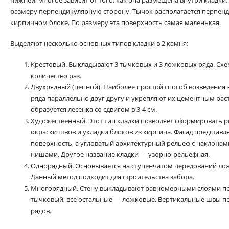
нижней, многое зависит от того, как она размещена внутри кладк
размеру перпендикулярную сторону. Тычок располагается перпенд
кирпичном блоке. По размеру эта поверхность самая маленькая.
Выделяют несколько основных типов кладки в 2 камня:
Крестовый. Выкладывают 3 тычковых и 3 ложковых ряда. Сх
количество раз.
Двухрядный (цепной). Наиболее простой способ возведения 
ряда параллельно друг другу и укрепляют их цементным рас
образуется лесенка со сдвигом в 3-4 см.
Художественный. Этот тип кладки позволяет сформировать р
окраски швов и укладки блоков из кирпича. Фасад представл
поверхность, а угловатый архитектурный рельеф с наклона
нишами. Другое название кладки — узорно-рельефная.
Однорядный. Основывается на ступенчатом чередований лож
Данный метод подходит для строительства забора.
Многорядный. Стену выкладывают равномерными слоями по 
тычковый, все остальные — ложковые. Вертикальные швы п
рядов.