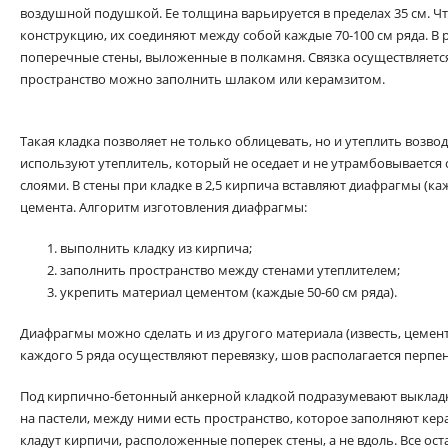
воздушной подушкой. Ее толщина варьируется в пределах 35 см. Ч
конструкцию, их соединяют между собой каждые 70-100 см ряда. В
поперечные стены, выложенные в полкамня. Связка осуществляется
пространство можно заполнить шлаком или керамзитом.
Такая кладка позволяет не только облицевать, но и утеплить возв
используют утеплитель, который не оседает и не утрамбовывается
слоями. В стены при кладке в 2,5 кирпича вставляют диафрагмы (каж
цемента. Алгоритм изготовления диафрагмы:
выполнить кладку из кирпича;
заполнить пространство между стенами утеплителем;
укрепить материал цементом (каждые 50-60 см ряда).
Диафрагмы можно сделать и из другого материала (известь, цемент
каждого 5 ряда осуществляют перевязку, шов располагается перпе
Под кирпично-бетонный анкерной кладкой подразумевают выкладку
на пастели, между ними есть пространство, которое заполняют кер
кладут кирпичи, расположенные поперек стены, а не вдоль. Все о