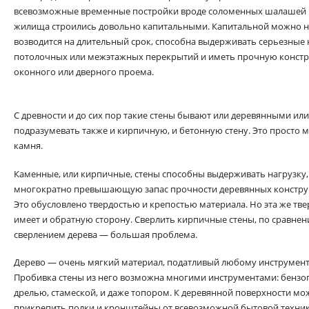
всевозможные временные постройки вроде соломенных шалашей и 
жилища строились довольно капитальными. Капитальной можно на
возводится на длительный срок, способна выдерживать серьезные 
потолочных или межэтажных перекрытий и иметь прочную констр
оконного или дверного проема.
С древности и до сих пор такие стены бывают или деревянными и
подразумевать также и кирпичную, и бетонную стену. Это просто
камня.
Каменные, или кирпичные, стены способны выдерживать нагрузку,
многократно превышающую запас прочности деревянных констру
Это обусловлено твердостью и крепостью материала. Но эта же тве
имеет и обратную сторону. Сверлить кирпичные стены, по сравнен
сверлением дерева — большая проблема.
Дерево — очень мягкий материал, податливый любому инструмент
Пробивка стены из него возможна многими инструментами: бензо
дрелью, стамеской, и даже топором. К деревянной поверхности м
прикрепить полки и кронштейны от всевозможной бытовой техник