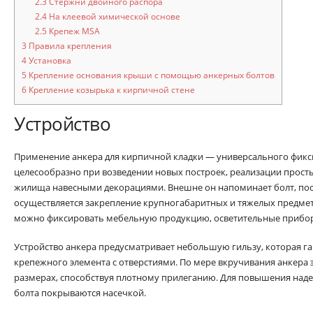
2.3
Стержни двойного распора
2.4
На клеевой химической основе
2.5
Крепеж MSA
3
Правила крепления
4
Установка
5
Крепление основания крыши с помощью анкерных болтов
6
Крепление козырька к кирпичной стене
Устройство
Применение анкера для кирпичной кладки — универсального фик
целесообразно при возведении новых построек, реализации прос
жилища навесными декорациями. Внешне он напоминает болт, по
осуществляется закрепление крупногабаритных и тяжелых предме
можно фиксировать мебельную продукцию, осветительные приборы,
Устройство анкера предусматривает небольшую гильзу, которая г
крепежного элемента с отверстиями. По мере вкручивания анкера э
размерах, способствуя плотному прилеганию. Для повышения над
болта покрываются насечкой.