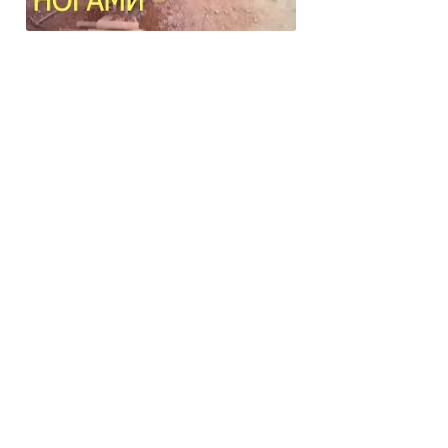
Изготовление кирпича кустарным
способом. Кирпич своими руками