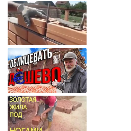
Стена в один кирпич для
одноэтажного дома, плюсы и минусы?
Как правильно класть кирпич. Как
сделать идеальные швы!
Как можно дешево и на века
облицевать свой дом?