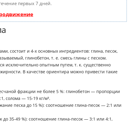
течение первых 7 дней.
продвижение
ла
и, состоит и 4-х основных ингредиентов: глина, песок,
зываемый, глинобетон, т. е. смесь глины с песком.
я исключительно опытным путем, т. к. существенно
ее жирности. В качестве ориентира можно привести такие
есчаной фракции не более 5 %: глинобетон — пропорции
1, солома — 15-19 кг/м³.
ание песка до 15 %): соотношение глина-песок — 2:1 или
 до 35-49 %): соотношение глина-песок — 3:1 или 4:1,