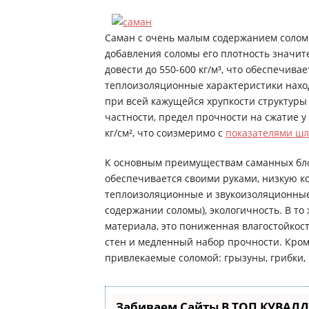
Саман с очень малым содержанием соломы 
добавления соломы его плотность значит
довести до 550-600 кг/м³, что обеспечива
теплоизоляционные характеристики наход
при всей кажущейся хрупкости структуры
частности, предел прочности на сжатие у 
кг/см², что соизмеримо с
показателями шл
К основным преимуществам саманных блок
обеспечивается своими руками, низкую к
теплоизоляционные и звукоизоляционные
содержании соломы), экологичность. В то
материала, это пониженная влагостойкос
стен и медленный набор прочности. Кроме
привлекаемые соломой: грызуны, грибки,
Забиваем Сайты В ТОП КУВАЛД