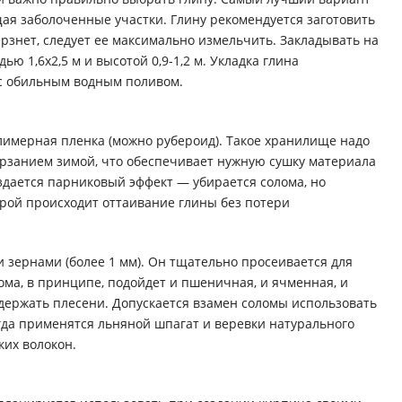
я заболоченные участки. Глину рекомендуется заготовить
ерзнет, следует ее максимально измельчить. Закладывать на
 1,6х2,5 м и высотой 0,9-1,2 м. Укладка глина
 с обильным водным поливом.
лимерная пленка (можно рубероид). Такое хранилище надо
рзанием зимой, что обеспечивает нужную сушку материала
здается парниковый эффект — убирается солома, но
орой происходит оттаивание глины без потери
 зернами (более 1 мм). Он тщательно просеивается для
ома, в принципе, подойдет и пшеничная, и ячменная, и
одержать плесени. Допускается взамен соломы использовать
ногда применятся льняной шпагат и веревки натурального
ких волокон.