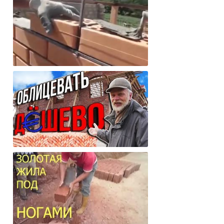
одноэтажного дома, плюсы и минусы?
Как правильно класть кирпич. Как
сделать идеальные швы!
Как можно дешево и на века
облицевать свой дом?