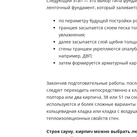
Следующий этап — это выбор типа фунда
ленточный фундамент, который заливает
по периметру будущей постройки ро
траншея засыпается слоем песка то
увлажнения;
далее засыпается слой щебня толщи
стены траншеи укрепляются опалубко
например, ДВП;
затем формируется арматурный карк
Закончив подготовительные работы, посл
следует переходить непосредственно к кл
полтора или два кирпича, 38 или 51 см со
используются и более сложные варианты 
кольцевидная кладка или кладка с возду
теплоизоляционных свойств стен.
Строя сауну, кирпич можно выбрать л