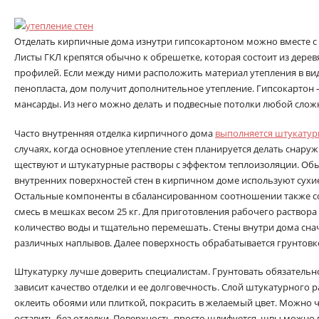
Отделать кирпичные дома изнутри гипсокартоном можно вместе 
Листы ГКЛ крепятся обычно к обрешетке, которая состоит из дере
профилей. Если между ними расположить материал утепления в ви
пенопласта, дом получит дополнительное утепление. Гипсокартон
мансарды. Из него можно делать и подвесные потолки любой слож
Часто внутренняя отделка кирпичного дома
выполняется штукатур
случаях, когда основное утепление стен планируется делать снаруж
ществуют и штукатурные растворы с эффектом теплоизоляции. Об
внутренних поверхностей стен в кирпичном доме используют сухие 
Остальные компоненты в сбалансированном соотношении также сод
смесь в мешках весом 25 кг. Для приготовления рабочего раствор
количество воды и тщательно перемешать. Стены внутри дома сна
различных наплывов. Далее поверхность обрабатывается грунтовк
Штукатурку лучше доверить специалистам. Грунтовать обязательно
зависит качество отделки и ее долговечность. Слой штукатурного
оклеить обоями или плиткой, покрасить в желаемый цвет. Можно 
оставить без отделки. Поверхность просто шлифуется, швы можно 