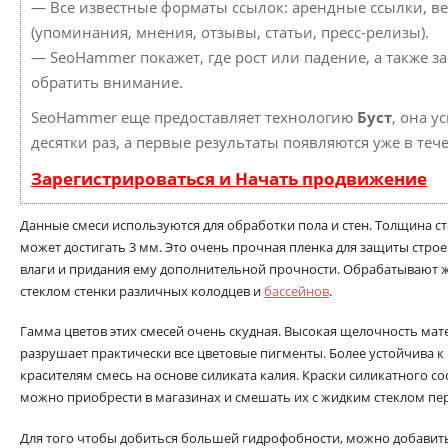
— Все известные форматы ссылок: арендные ссылки, в
(упоминания, мнения, отзывы, статьи, пресс-релизы).
— SeoHammer покажет, где рост или падение, а также з
обратить внимание.
SeoHammer еще предоставляет технологию
Буст
, она у
десятки раз, а первые результаты появляются уже в теч
Зарегистрироваться и Начать продвижение
Данные смеси используются для обработки пола и стен. Толщина с
может достигать 3 мм. Это очень прочная пленка для защиты строе
влаги и придания ему дополнительной прочности. Обрабатывают
стеклом стенки различных колодцев и
бассейнов
.
Гамма цветов этих смесей очень скудная. Высокая щелочность мат
разрушает практически все цветовые пигменты. Более устойчива к
красителям смесь на основе силиката калия. Краски силикатного со
можно приобрести в магазинах и смешать их с жидким стеклом пе
Для того чтобы добиться большей гидрофобности, можно добавить