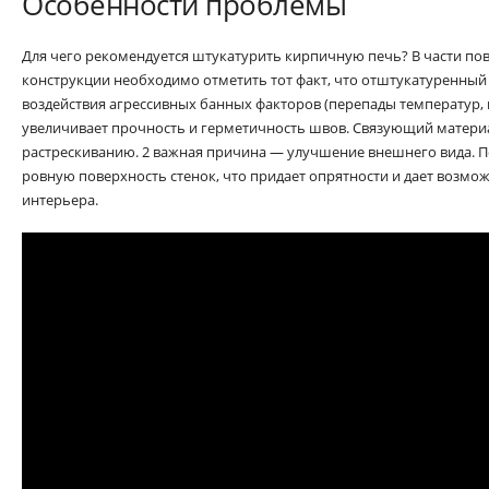
Особенности проблемы
Для чего рекомендуется штукатурить кирпичную печь? В части п
конструкции необходимо отметить тот факт, что отштукатуренны
воздействия агрессивных банных факторов (перепады температур, в
увеличивает прочность и герметичность швов. Связующий матери
растрескиванию. 2 важная причина — улучшение внешнего вида. 
ровную поверхность стенок, что придает опрятности и дает возмо
интерьера.