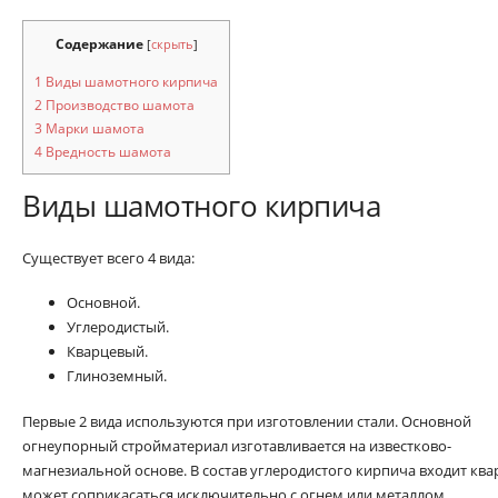
Содержание
[
скрыть
]
1
Виды шамотного кирпича
2
Производство шамота
3
Марки шамота
4
Вредность шамота
Виды шамотного кирпича
Существует всего 4 вида:
Основной.
Углеродистый.
Кварцевый.
Глиноземный.
Первые 2 вида используются при изготовлении стали. Основной
огнеупорный стройматериал изготавливается на известково-
магнезиальной основе. В состав углеродистого кирпича входит ква
может соприкасаться исключительно с огнем или металлом.