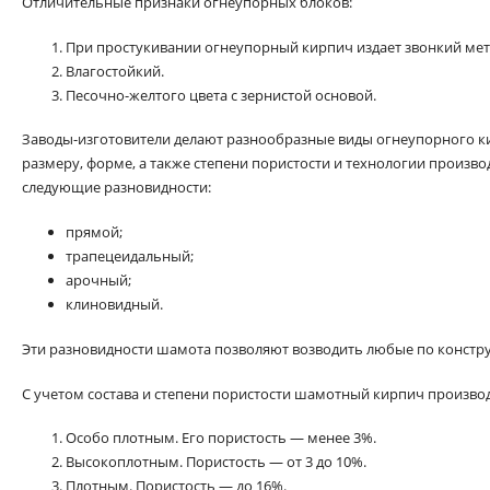
Отличительные признаки огнеупорных блоков:
При простукивании огнеупорный кирпич издает звонкий мет
Влагостойкий.
Песочно-желтого цвета с зернистой основой.
Заводы-изготовители делают разнообразные виды огнеупорного ки
размеру, форме, а также степени пористости и технологии произво
следующие разновидности:
прямой;
трапецеидальный;
арочный;
клиновидный.
Эти разновидности шамота позволяют возводить любые по констр
С учетом состава и степени пористости шамотный кирпич производ
Особо плотным. Его пористость — менее 3%.
Высокоплотным. Пористость — от 3 до 10%.
Плотным. Пористость — до 16%.