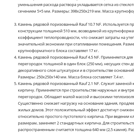
уменьшения расхода раствора укладывается сетка из стекло
сечением 5×5 мм. Размеры: 398x250x219 мм. Масса крупнофор
Камень рядовой поризованный Rauf 10.7 NF. Используется п
конструкции толщиной 510 мм, возводимой из крупноформат
коэффициент теплопроводности, что снижает затраты на утеп
значительной экономии при отапливании помещения. Размер
крупноформатного блока составляет 17 кг.
Камень рядовой поризованный Rauf 4.5 NF. Применяется дл
перегородок толщиной в один блок (250 мм), несущих стен
декоративного слоя штукатурки и в строительстве основани
Размеры: 250x250x140 мм. Масса блока составляет 7,4 кг.
Камень рядовой поризованный Rauf 2.1 NF. Служит заменой
кирпичу. Применяется при строительстве наружных и внутр
перегородок. Обладает малой массой и высокими теплоизо
Существенно снижает нагрузку на основание здания, продле
жилых домов. Этот положительный эффект достигнут снижен
относительно простого пустотелого кирпича. При ведении к
размерам, заменяет 2 стандартных кирпича. Для строительст
распространенным считается толщина 640 мм (2,5 камня). Ра