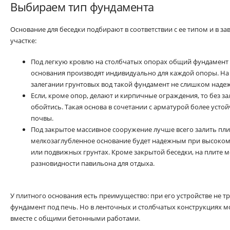
Выбираем тип фундамента
Основание для беседки подбирают в соответствии с ее типом и в за
участке:
Под легкую кровлю на столбчатых опорах общий фундамент 
основания производят индивидуально для каждой опоры. На
залегании грунтовых вод такой фундамент не слишком наде
Если, кроме опор, делают и кирпичные ограждения, то без з
обойтись. Такая основа в сочетании с арматурой более уст
почвы.
Под закрытое массивное сооружение лучше всего залить пл
мелкозаглубленное основание будет надежным при высоком
или подвижных грунтах. Кроме закрытой беседки, на плите 
разновидности павильона для отдыха.
У плитного основания есть преимущество: при его устройстве не 
фундамент под печь. Но в ленточных и столбчатых конструкциях м
вместе с общими бетонными работами.