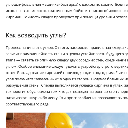
углошлифовальная машинка (болгарка) с диском по камню. Если та
использовать молоток с заточенным бойком: приспособившись, и
кирпичи. Точность кладки проверяют при помощи уровня и отвеса
Как возводить углы?
Процесс начинают с углов. От того, насколько правильная кладка 
зависит прямолинейность стен и в целом устойчивость будущего зд
этапа — связать кирпичную кладку двух соседних стен, соединени
углом. Особое внимание следует уделить устройству строго вертик
отвес. Выкладывание кирпичей производят один под одним. Если ве
угол получится “заваленным” в одну из сторон. В случае больших н
разрушения стены. Сперва выполняется укладка кирпича в углах, за
технология обусловлена тем, что для возведения ровных стен спер
натягивают шнур либо леску. Эти приспособления позволяют выпо
соответствующего ряда.