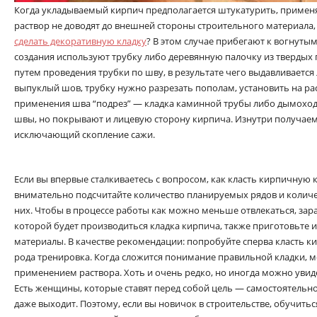
Когда укладываемый кирпич предполагается штукатурить, применя
раствор не доводят до внешней стороны строительного материала
сделать декоративную кладку
? В этом случае прибегают к вогнуты
создания используют трубку либо деревянную палочку из твердых
путем проведения трубки по шву, в результате чего выдавливаетс
выпуклый шов, трубку нужно разрезать пополам, установить на ра
применения шва “подрез” — кладка каминной трубы либо дымоход
швы, но покрывают и лицевую сторону кирпича. Изнутри получаем
исключающий скопление сажи.
Если вы впервые сталкиваетесь с вопросом, как класть кирпичную к
внимательно подсчитайте количество планируемых рядов и количе
них. Чтобы в процессе работы как можно меньше отвлекаться, зара
которой будет производиться кладка кирпича, также приготовьте
материалы. В качестве рекомендации: попробуйте сперва класть ки
рода тренировка. Когда сложится понимание правильной кладки, м
применением раствора. Хоть и очень редко, но иногда можно увиде
Есть женщины, которые ставят перед собой цель — самостоятельно
даже выходит. Поэтому, если вы новичок в строительстве, обучитьс