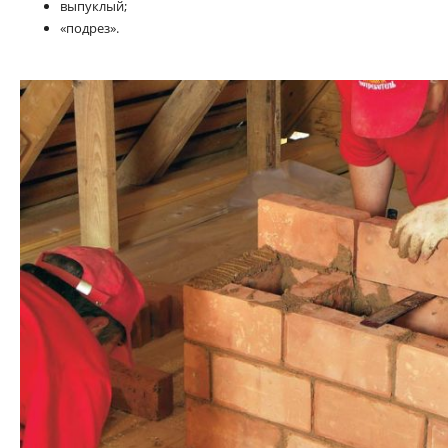
выпуклый;
«подрез».