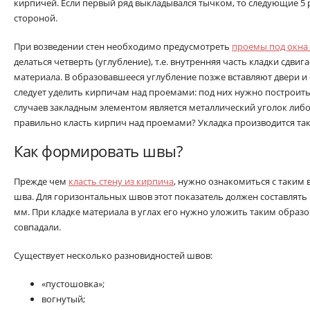
кирпичей. Если первый ряд выкладывался тычком, то следующие 5
стороной.
При возведении стен необходимо предусмотреть
проемы под окна 
делаться четверть (углубление), т.е. внутренняя часть кладки сдвиг
материала. В образовавшееся углубление позже вставляют двери и
следует уделить кирпичам над проемами: под них нужно построит
случаев закладным элементом является металлический уголок либо 
правильно класть кирпич над проемами? Укладка производится так 
Как формировать швы?
Прежде чем
класть стену из кирпича
, нужно ознакомиться с таким
шва. Для горизонтальных швов этот показатель должен составлять 
мм. При кладке материала в углах его нужно уложить таким образ
совпадали.
Существует несколько разновидностей швов:
«пустошовка»;
вогнутый;